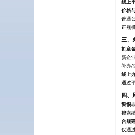
线上
价格
普通公
正规
三、
刻章
新企
补办
线上
通过
四、
警惕
搜索结
合规
仅通