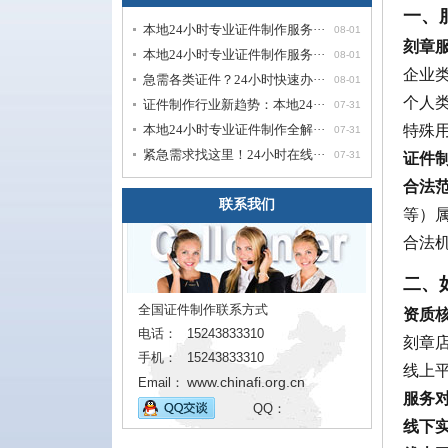
一、
本地24小时专业证件制作服务···
08-01
刻章
本地24小时专业证件制作服务···
08-01
企业
急需各类证件？24小时快速办···
08-01
个人
证件制作行业新趋势：本地24···
07-31
特殊
本地24小时专业证件制作全解···
07-31
紧急需求找这里！24小时在线···
证件
07-31
合法
联系我们
等）
合法
二、
全国证件制作联系方式
资质
电话：
15243833310
刻章
手机：
15243833310
线上
www.chinafi.org.cn
Email：
服务
QQ：
线下