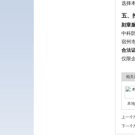
选择
五、
刻章
中科
宿州
合法
仅限
相关
本地
上一个
下一个