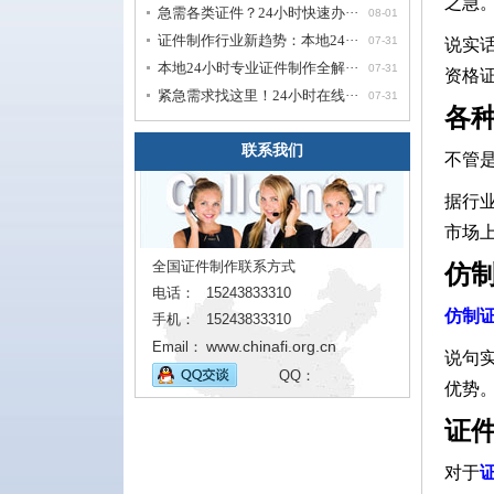
之急
急需各类证件？24小时快速办···
08-01
证件制作行业新趋势：本地24···
07-31
说实
本地24小时专业证件制作全解···
07-31
资格
紧急需求找这里！24小时在线···
07-31
各
联系我们
不管
据行
市场
全国证件制作联系方式
仿制
电话：
15243833310
仿制证
手机：
15243833310
www.chinafi.org.cn
Email：
说句
QQ：
优势
证
对于