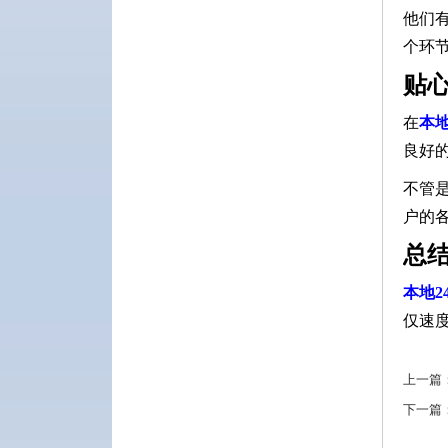
他们
个环
贴
在
本
良好
不管
户的
总
本地2
仅速
上一篇
下一篇