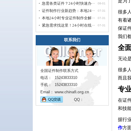
是为
急需各类证件？24小时快速办···
08-01
证件制作行业新趋势：本地24···
07-31
很多
本地24小时专业证件制作全解···
07-31
有着
紧急需求找这里！24小时在线···
07-31
保证
我们
联系我们
全
无论
很多
全国证件制作联系方式
电话：
15243833310
而且
手机：
15243833310
专
www.chinafi.org.cn
Email：
QQ：
在证
和技
据行
作
方