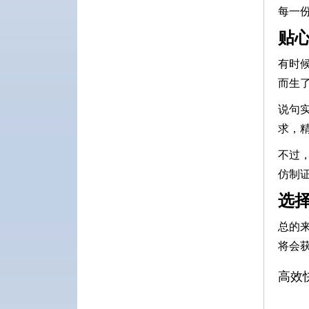
每一
贴
有时
而生
说句
求，
不过
仿制
选
总的
将会
高效